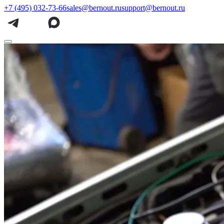
+7 (495) 032-73-66
sales@bernout.ru
support@bernout.ru