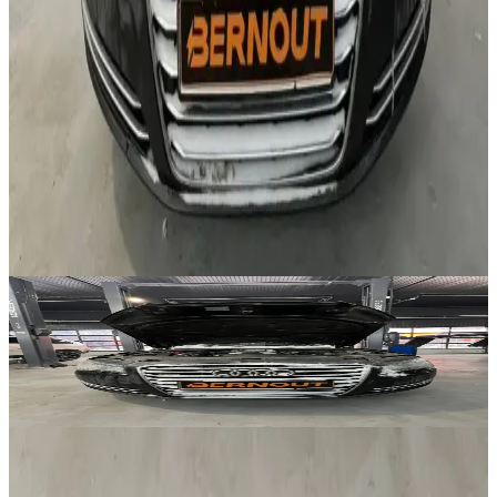
установлен новый поддон с фильтром, выполнена полная
замена масла и адаптация коробки передач. После
обслуживания работа АКПП стала более плавной, а
повторная проверка подтвердила отсутствие подтеков.
Сроки
Общий срок выполнения работ составил 6 часов.
Похожие статьи
Замена двигателя на Audi — кейс из практики
10 июня 2026 г.
0
Замена двигателя Audi в автосервисе Bermout,
Замена двигателя на Audi — кейс из практики
10 июня 2026 г.