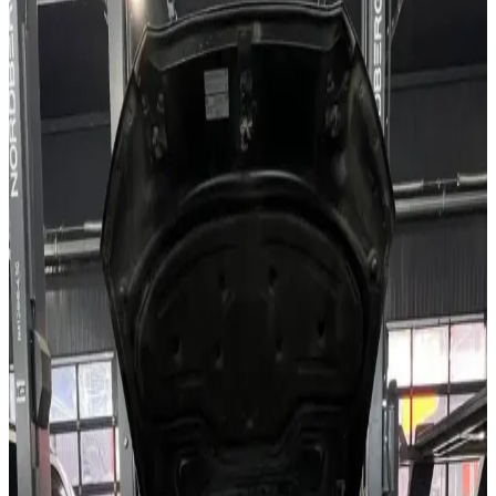
автомобилей BMW с автоматическими коробками передач ZF
подобные симптомы встречаются достаточно часто, поэтому
автомобиль сразу направили на детальный осмотр.
Осмотр и диагностика
После подъема автомобиля на подъемнике была выполнена
проверка АКПП и прилегающих узлов. В ходе осмотра
специалисты обнаружили следы трансмиссионного масла на
поддоне коробки передач. Дополнительно проверили
состояние масла и герметичность соединений. Диагностика
подтвердила наличие утечки, а также показала, что рабочая
жидкость уже утратила свои первоначальные свойства.
В чем проблема
Основной причиной проблемы стал износ прокладки поддона
АКПП. Через нее происходила утечка масла, что постепенно
снижало уровень рабочей жидкости в коробке передач. Также
было установлено, что масло давно требовало замены. Потеря
рабочих характеристик жидкости могла быть одной из причин
появления толчков при переключении передач.