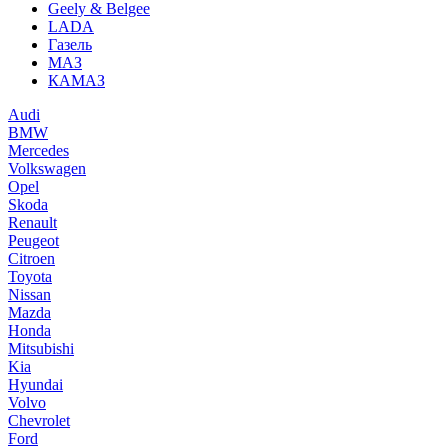
Geely & Belgee
LADA
Газель
МАЗ
КАМАЗ
Audi
BMW
Mercedes
Volkswagen
Opel
Skoda
Renault
Peugeot
Citroen
Toyota
Nissan
Mazda
Honda
Mitsubishi
Kia
Hyundai
Volvo
Chevrolet
Ford