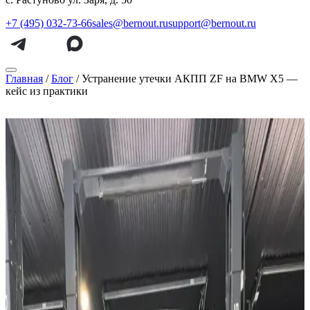
+7 (495) 032-73-66
sales@bernout.ru
support@bernout.ru
Главная
/
Блог
/
Устранение утечки АКПП ZF на BMW X5 —
кейс из практики
УСТРАНЕНИЕ УТЕЧКИ АКПП ZF
НА BMW X5 — КЕЙС ИЗ
ПРАКТИКИ
10 июня 2026 г.
В сервис Bernout обратился владелец BMW X5 с жалобами на
подтеки масла под автомобилем и заметные толчки при
переключении передач. По словам клиента, проблема
появилась постепенно: сначала на парковочном месте стали
оставаться небольшие масляные следы, а спустя некоторое
время коробка передач начала работать менее плавно,
особенно при переключениях на прогретом автомобиле. Для