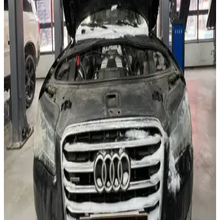
Процесс выполнения работ
Для устранения неисправности приступили к демонтажу
поддона автоматической коробки передач. После снятия узла
выполнили очистку посадочных поверхностей и осмотр
внутренних элементов на наличие посторонних загрязнений.
Далее был установлен новый поддон со встроенным
фильтром. После сборки специалисты выполнили заправку
коробки передач новым трансмиссионным маслом в
соответствии с требованиями производителя. Особое
внимание уделили корректному выставлению уровня масла,
поскольку для коробок ZF этот параметр напрямую влияет на
качество работы трансмиссии. После завершения
механических работ была выполнена адаптация АКПП. Затем
автомобиль прошел проверку в различных режимах работы
для контроля переключений и отсутствия утечек.
Итог работ
На BMW X5 устранена утечка трансмиссионного масла,